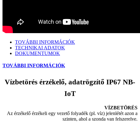
TOVÁBBI INFORMÁCIÓK
TECHNIKAI ADATOK
DOKUMENTUMOK
TOVÁBBI INFORMÁCIÓK
Vízbetörés érzékelő, adatrögzítő IP67 NB-
IoT
VÍZBETÖRÉS
Az érzékelő érzékeli egy vezető folyadék (pl. víz) jelenlétét azon a
szinten, ahol a szonda van felszerelve.