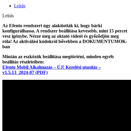
Leírás
Leírás
Az Efento rendszert úgy alakították ki, hogy bárki
konfigurálhassa. A rendszer beállítása kevesebb, mint 15 percet
vesz igénybe. Nézze meg az oktató videót és győződjön meg
róla! Az aktiválási kódokról bővebben a DOKUMENTUMOK-
ban
Miután az eszközök beállítása megtörtént, minden egyéb
beállítás részleteiben:
Efento Mobil Alkalmazás – ÚJ! Kezelési utasítás –
v1.5.13_2024-07 (PDF)