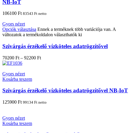
NB-IoT
106100
Ft
83543
Ft
netto
Gyors nézet
Opciók választása
Ennek a terméknek több variációja van. A
változatok a termékoldalon választhatók ki
Szivárgás érzékelő vízköteles adatrögzítővel
70200
Ft
–
92200
Ft
Gyors nézet
Kosárba teszem
Szivárgás érzékelő vízköteles adatrögzítővel NB-IoT
125900
Ft
99134
Ft
netto
Gyors nézet
Kosárba teszem