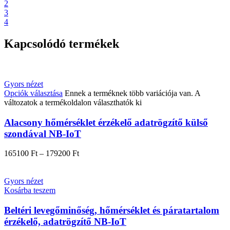
2
3
4
Kapcsolódó termékek
Gyors nézet
Opciók választása
Ennek a terméknek több variációja van. A
változatok a termékoldalon választhatók ki
Alacsony hőmérséklet érzékelő adatrögzítő külső
szondával NB-IoT
165100
Ft
–
179200
Ft
Gyors nézet
Kosárba teszem
Beltéri levegőminőség, hőmérséklet és páratartalom
érzékelő, adatrögzítő NB-IoT