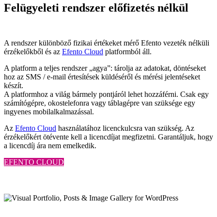
Felügyeleti rendszer előfizetés nélkül
A rendszer különböző fizikai értékeket mérő Efento vezeték nélküli
érzékelőkből és az
Efento Cloud
platformból áll.
A platform a teljes rendszer „agya”: tárolja az adatokat, döntéseket
hoz az SMS / e-mail értesítések küldéséről és mérési jelentéseket
készít.
A platformhoz a világ bármely pontjáról lehet hozzáférni. Csak egy
számítógépre, okostelefonra vagy táblagépre van szüksége egy
ingyenes mobilalkalmazással.
Az
Efento Cloud
használatához licenckulcsra van szükség. Az
érzékelőkért ötévente kell a licencdíjat megfizetni. Garantáljuk, hogy
a licencdíj ára nem emelkedik.
EFENTO CLOUD