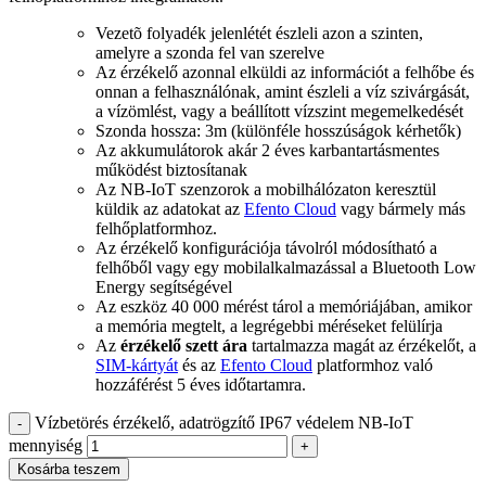
Vezetõ folyadék jelenlétét észleli azon a szinten,
amelyre a szonda fel van szerelve
Az érzékelő azonnal elküldi az információt a felhőbe és
onnan a felhasználónak, amint észleli a víz szivárgását,
a vízömlést, vagy a beállított vízszint megemelkedését
Szonda hossza: 3m (különféle hosszúságok kérhetők)
Az akkumulátorok akár 2 éves karbantartásmentes
működést biztosítanak
Az NB-IoT szenzorok a mobilhálózaton keresztül
küldik az adatokat az
Efento Cloud
vagy bármely más
felhőplatformhoz.
Az érzékelő konfigurációja távolról módosítható a
felhőből vagy egy mobilalkalmazással a Bluetooth Low
Energy segítségével
Az eszköz 40 000 mérést tárol a memóriájában, amikor
a memória megtelt, a legrégebbi méréseket felülírja
Az
érzékelő szett ára
tartalmazza magát az érzékelőt, a
SIM-kártyát
és az
Efento Cloud
platformhoz való
hozzáférést 5 éves időtartamra.
Vízbetörés érzékelő, adatrögzítő IP67 védelem NB-IoT
mennyiség
Kosárba teszem