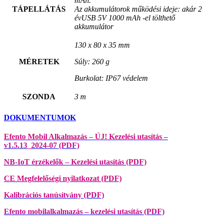
mAh.
TÁPELLÁTÁS
Az akkumulátorok működési ideje: akár 2
év
USB 5V 1000 mAh -el tölthető
akkumulátor
130 x 80 x 35 mm
MÉRETEK
Súly: 260 g
Burkolat: IP67 védelem
SZONDA
3 m
DOKUMENTUMOK
Efento Mobil Alkalmazás – ÚJ! Kezelési utasítás –
v1.5.13_2024-07 (PDF)
NB-IoT érzékelők – Kezelési utasítás (PDF)
CE Megfelelőségi nyilatkozat (PDF)
Kalibrációs tanúsítvány (PDF)
Efento mobilalkalmazás – kezelési utasítás (PDF)