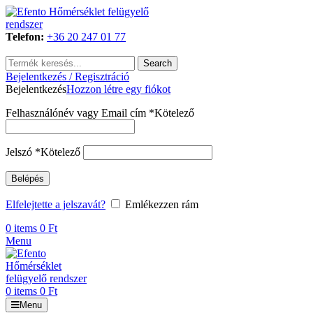
Telefon:
+36 20 247 01 77
Search
Bejelentkezés / Regisztráció
Bejelentkezés
Hozzon létre egy fiókot
Felhasználónév vagy Email cím
*
Kötelező
Jelszó
*
Kötelező
Belépés
Elfelejtette a jelszavát?
Emlékezzen rám
0
items
0
Ft
Menu
0
items
0
Ft
Menu