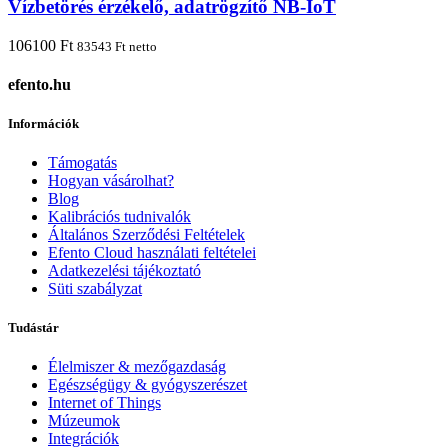
Vízbetörés érzékelő, adatrögzítő NB-IoT
106100
Ft
83543
Ft
netto
efento.hu
Információk
Támogatás
Hogyan vásárolhat?
Blog
Kalibrációs tudnivalók
Általános Szerződési Feltételek
Efento Cloud használati feltételei
Adatkezelési tájékoztató
Süti szabályzat
Tudástár
Élelmiszer & mezőgazdaság
Egészségügy & gyógyszerészet
Internet of Things
Múzeumok
Integrációk