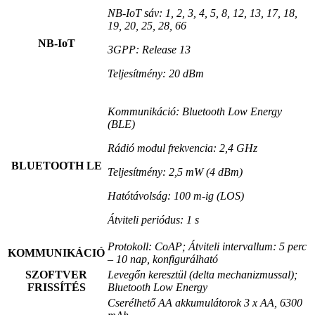
NB-IoT sáv: 1, 2, 3, 4, 5, 8, 12, 13, 17, 18,
19, 20, 25, 28, 66
NB-IoT
3GPP: Release 13
Teljesítmény: 20 dBm
Kommunikáció: Bluetooth Low Energy
(BLE)
Rádió modul frekvencia: 2,4 GHz
BLUETOOTH LE
Teljesítmény: 2,5 mW (4 dBm)
Hatótávolság: 100 m-ig (LOS)
Átviteli periódus: 1 s
Protokoll: CoAP; Átviteli intervallum: 5 perc
KOMMUNIKÁCIÓ
– 10 nap, konfigurálható
SZOFTVER
Levegőn keresztül (delta mechanizmussal);
FRISSÍTÉS
Bluetooth Low Energy
Cserélhető AA akkumulátorok
3 x AA, 6300