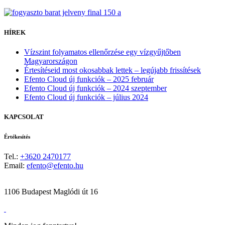
HÍREK
Vízszint folyamatos ellenőrzése egy vízgyűjtőben
Magyarországon
Értesítéseid most okosabbak lettek – legújabb frissítések
Efento Cloud új funkciók – 2025 február
Efento Cloud új funkciók – 2024 szeptember
Efento Cloud új funkciók – július 2024
KAPCSOLAT
Értékesítés
Tel.:
+3620 2470177
Email:
efento@efento.hu
1106 Budapest Maglódi út 16