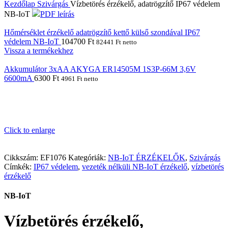
Kezdőlap
Szivárgás
Vízbetörés érzékelő, adatrögzítő IP67 védelem
NB-IoT
PDF leírás
Hőmérséklet érzékelő adatrögzítő kettő külső szondával IP67
védelem NB-IoT
104700
Ft
82441
Ft
netto
Vissza a termékekhez
Akkumulátor 3xAA AKYGA ER14505M 1S3P-66M 3,6V
6600mA
6300
Ft
4961
Ft
netto
Click to enlarge
Cikkszám:
EF1076
Kategóriák:
NB-IoT ÉRZÉKELŐK
,
Szivárgás
Címkék:
IP67 védelem
,
vezeték nélküli NB-IoT érzékelő
,
vízbetörés
érzékelő
NB-IoT
Vízbetörés érzékelő,