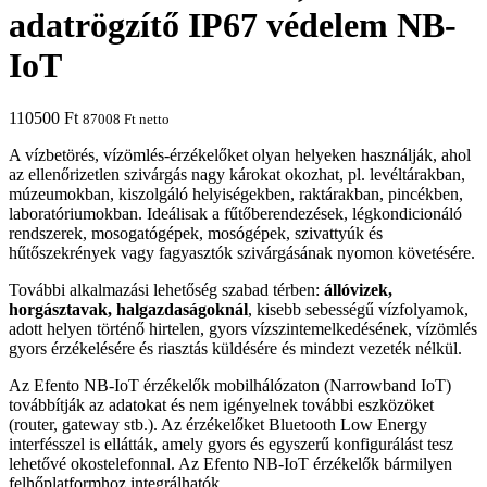
adatrögzítő IP67 védelem NB-
IoT
110500
Ft
87008
Ft
netto
A vízbetörés, vízömlés-érzékelőket olyan helyeken használják, ahol
az ellenőrizetlen szivárgás nagy károkat okozhat, pl. levéltárakban,
múzeumokban, kiszolgáló helyiségekben, raktárakban, pincékben,
laboratóriumokban. Ideálisak a fűtőberendezések, légkondicionáló
rendszerek, mosogatógépek, mosógépek, szivattyúk és
hűtőszekrények vagy fagyasztók szivárgásának nyomon követésére.
További alkalmazási lehetőség szabad térben:
állóvizek,
horgásztavak, halgazdaságoknál
, kisebb sebességű vízfolyamok,
adott helyen történő hirtelen, gyors vízszintemelkedésének, vízömlés
gyors érzékelésére és riasztás küldésére és mindezt vezeték nélkül.
Az Efento NB-IoT érzékelők mobilhálózaton (Narrowband IoT)
továbbítják az adatokat és nem igényelnek további eszközöket
(router, gateway stb.). Az érzékelőket Bluetooth Low Energy
interfésszel is ellátták, amely gyors és egyszerű konfigurálást tesz
lehetővé okostelefonnal. Az Efento NB-IoT érzékelők bármilyen
felhőplatformhoz integrálhatók.