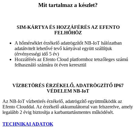
Mit tartalmaz a készlet?
SIM-KÁRTYA ÉS HOZZÁFÉRÉS AZ EFENTO
FELHŐHÖZ
A hőmérséklet érzékelő adatrögzítőt NB-IoT hálózatban
adatátvitelt lehetővé tevő kártyával együtt szállítjuk
(érvényességi idő 5 év)
Hozzáférés az Efento Cloud platformhoz tetszőleges számú
felhasználó számára öt éven keresztül
VÍZBETÖRÉS ÉRZÉKELŐ, ADATRÖGZÍTŐ IP67
VÉDELEM NB-IoT
Az NB-IoT vízbetörés érzékelő, adatrögzítő együttműködik az
Efento Clouddal.
Az érzékelő akkumulátorral van felszerelve, amely
legalább 2 évig biztosítja a karbantartásmentes működését.
TECHNIKAI ADATOK