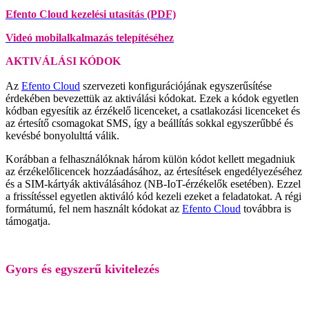
Efento Cloud kezelési utasítás (PDF)
Videó mobilalkalmazás telepítéséhez
AKTIVÁLÁSI KÓDOK
Az
Efento Cloud
szervezeti konfigurációjának egyszerűsítése
érdekében bevezettük az aktiválási kódokat. Ezek a kódok egyetlen
kódban egyesítik az érzékelő licenceket, a csatlakozási licenceket és
az értesítő csomagokat SMS, így a beállítás sokkal egyszerűbbé és
kevésbé bonyolulttá válik.
Korábban a felhasználóknak három külön kódot kellett megadniuk
az érzékelőlicencek hozzáadásához, az értesítések engedélyezéséhez
és a SIM-kártyák aktiválásához (NB-IoT-érzékelők esetében). Ezzel
a frissítéssel egyetlen aktiváló kód kezeli ezeket a feladatokat. A régi
formátumú, fel nem használt kódokat az
Efento Cloud
továbbra is
támogatja.
Gyors és egyszerű kivitelezés