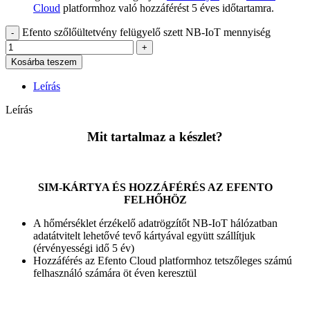
Cloud
platformhoz való hozzáférést 5 éves időtartamra.
Efento szőlőültetvény felügyelő szett NB-IoT mennyiség
Kosárba teszem
Leírás
Leírás
Mit tartalmaz a készlet?
SIM-KÁRTYA ÉS HOZZÁFÉRÉS AZ EFENTO
FELHŐHÖZ
A hőmérséklet érzékelő adatrögzítőt NB-IoT hálózatban
adatátvitelt lehetővé tevő kártyával együtt szállítjuk
(érvényességi idő 5 év)
Hozzáférés az Efento Cloud platformhoz tetszőleges számú
felhasználó számára öt éven keresztül