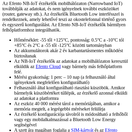
Az Efento NB-IoT érzékelők mobilhálózaton (Narrowband IoT)
továbbítják az adatokat, és nem igényelnek további eszközöket
(router, gateway stb.). Az érzékelők Bluetooth Low interfésszel is
rendelkeznek, amely lehetővé teszi az okostelefonnal történő gyors
és egyszerű konfigurálást. Az Efento NB-IoT érzékelők bármilyen
felhőplatformhoz integrálhatók.
Hőmérséklet: -55 től +125°C, pontosság: 0.5°C a -10°C tól
+85°C és 2°C a -55 től -125°C közötti tartományban
Az akkumulátorok akár 2 év karbantartásmentes működést
biztosítanak
Az NB-IoT érzékelők az adatokat a mobilhálózaton keresztül
elküldik az
Efento Cloud
vagy bármely más felhőplatform
felé.
Mérési gyakoriság: 1 perc – 10 nap (a felhasználó által
igényeknek megfelelően konfigurálható)
Felhasználó által konfigurálható riasztási küszöbök. Amikor
bármelyik küszöbértéket túllépik, az érzékelő azonnal elküldi
az adatokat a platformra
Az eszköz 40 000 mérést tárol a memóriájában, amikor a
memória megtelt, a legrégebbi méréseket felülírja
Az érzékelő konfigurációja távolról is módosítható a felhőből
vagy egy mobilalkalmazással a Bluetooth Low Energy
segítségével
A szett ára magában foglalja a
SIM-kártyát
és az
Efento