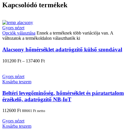
Kapcsolódó termékek
Gyors nézet
Opciók választása
Ennek a terméknek több variációja van. A
változatok a termékoldalon választhatók ki
Alacsony hőmérséklet adatrögzítő külső szondával
101200
Ft
–
137400
Ft
Gyors nézet
Kosárba teszem
Beltéri levegőminőség, hőmérséklet és páratartalom
érzékelő, adatrögzítő NB-IoT
112600
Ft
88661
Ft
netto
Gyors nézet
Kosárba teszem