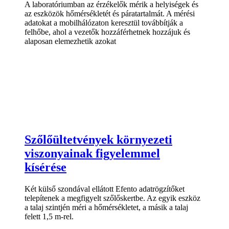
A laboratóriumban az érzékelők mérik a helyiségek és
az eszközök hőmérsékletét és páratartalmát. A mérési
adatokat a mobilhálózaton keresztül továbbítják a
felhőbe, ahol a vezetők hozzáférhetnek hozzájuk és
alaposan elemezhetik azokat
Szőlőültetvények környezeti
viszonyainak figyelemmel
kísérése
Két külső szondával ellátott Efento adatrögzítőket
telepítenek a megfigyelt szőlőskertbe. Az egyik eszköz
a talaj szintjén méri a hőmérsékletet, a másik a talaj
felett 1,5 m-rel.