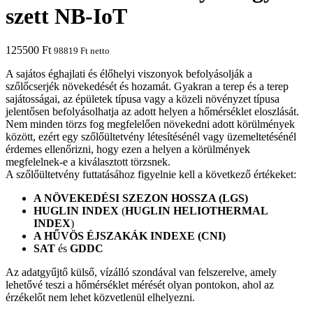
szett NB-IoT
125500
Ft
98819
Ft
netto
A sajátos éghajlati és élőhelyi viszonyok befolyásolják a
szőlőcserjék növekedését és hozamát. Gyakran a terep és a terep
sajátosságai, az épületek típusa vagy a közeli növényzet típusa
jelentősen befolyásolhatja az adott helyen a hőmérséklet eloszlását.
Nem minden törzs fog megfelelően növekedni adott körülmények
között, ezért egy szőlőültetvény létesítésénél vagy üzemeltetésénél
érdemes ellenőrizni, hogy ezen a helyen a körülmények
megfelelnek-e a kiválasztott törzsnek.
A szőlőültetvény futtatásához figyelnie kell a következő értékeket:
A NÖVEKEDÉSI SZEZON HOSSZA (LGS)
HUGLIN INDEX
(
HUGLIN HELIOTHERMAL
INDEX
)
A HŰVÖS ÉJSZAKÁK INDEXE (CNI)
SAT
és
GDDC
Az adatgyűjtő külső, vízálló szondával van felszerelve, amely
lehetővé teszi a hőmérséklet mérését olyan pontokon, ahol az
érzékelőt nem lehet közvetlenül elhelyezni.