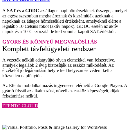
A
SAT
és a
GDDC
az átlagos napi hőmérsékletek összege, amelyet
az egész szezonban meghatároznak és kiszámítják azoknak a
napoknak az átlagos hőmérsékleti értékeként, amelyeknél elérte a
legalább 10 Celsius fokot (aktív napok). GDDC esetén az aktív
napok és a 10°C szorzatát le kell vonni a kapott SAT-értékből.
GYORS ÉS KÖNNYŰ MEGVALÓSÍTÁS
Komplett távfelügyeleti rendszer
A vezeték nélküli adatgyűjtő olyan elemekkel van felszerelve,
amelyek legalább 2 évig biztosítják az eszköz működését. Az
érzékelőt jó légáramlású helyre kell helyezni és védeni kell a
közvetlen napfénytől.
Az Efento mobilalkalmazás ingyenesen elérhető a Google Playen. A
gyártó frissíti az alkalmazást, növeli az eszköz képességeit, díjak
felszámítása nélkül.
EFENTO CLOUD