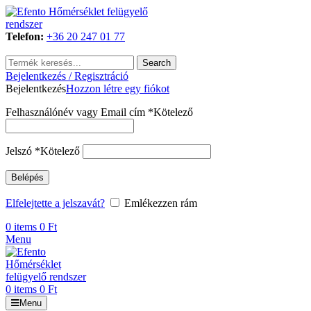
Telefon:
+36 20 247 01 77
Search
Bejelentkezés / Regisztráció
Bejelentkezés
Hozzon létre egy fiókot
Felhasználónév vagy Email cím
*
Kötelező
Jelszó
*
Kötelező
Belépés
Elfelejtette a jelszavát?
Emlékezzen rám
0
items
0
Ft
Menu
0
items
0
Ft
Menu