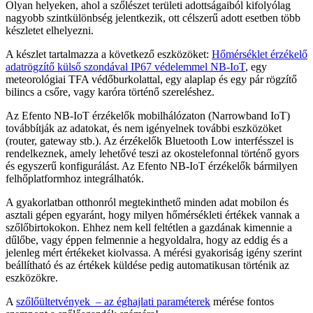
Olyan helyeken, ahol a szőlészet területi adottságaiból kifolyólag
nagyobb szintkülönbség jelentkezik, ott célszerű adott esetben több
készletet elhelyezni.
A készlet tartalmazza a következő eszközöket:
Hőmérséklet érzékelő
adatrögzítő külső szondával IP67 védelemmel NB-IoT
, egy
meteorológiai TFA védőburkolattal, egy alaplap és egy pár rögzítő
bilincs a csőre, vagy karóra történő szereléshez.
Az Efento NB-IoT érzékelők mobilhálózaton (Narrowband IoT)
továbbítják az adatokat, és nem igényelnek további eszközöket
(router, gateway stb.). Az érzékelők Bluetooth Low interfésszel is
rendelkeznek, amely lehetővé teszi az okostelefonnal történő gyors
és egyszerű konfigurálást. Az Efento NB-IoT érzékelők bármilyen
felhőplatformhoz integrálhatók.
A gyakorlatban otthonról megtekinthető minden adat mobilon és
asztali gépen egyaránt, hogy milyen hőmérsékleti értékek vannak a
szőlőbirtokokon. Ehhez nem kell feltétlen a gazdának kimennie a
dűlőbe, vagy éppen felmennie a hegyoldalra, hogy az eddig és a
jelenleg mért értékeket kiolvassa. A mérési gyakoriság igény szerint
beállítható és az értékek küldése pedig automatikusan történik az
eszközökre.
A
szőlőültetvények – az éghajlati paraméterek
mérése fontos