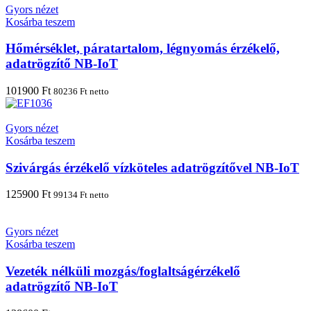
Gyors nézet
Kosárba teszem
Hőmérséklet, páratartalom, légnyomás érzékelő,
adatrögzítő NB-IoT
101900
Ft
80236
Ft
netto
Gyors nézet
Kosárba teszem
Szivárgás érzékelő vízköteles adatrögzítővel NB-IoT
125900
Ft
99134
Ft
netto
Gyors nézet
Kosárba teszem
Vezeték nélküli mozgás/foglaltságérzékelő
adatrögzítő NB-IoT