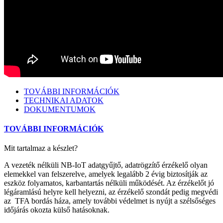
TOVÁBBI INFORMÁCIÓK
TECHNIKAI ADATOK
DOKUMENTUMOK
TOVÁBBI INFORMÁCIÓK
Mit tartalmaz a készlet?
A vezeték nélküli NB-IoT adatgyűjtő, adatrögzítő érzékelő olyan
elemekkel van felszerelve, amelyek legalább 2 évig biztosítják az
eszköz folyamatos, karbantartás nélküli működését. Az érzékelőt jó
légáramlású helyre kell helyezni, az érzékelő szondát pedig megvédi
az TFA bordás háza, amely további védelmet is nyújt a szélsőséges
időjárás okozta külső hatásoknak.