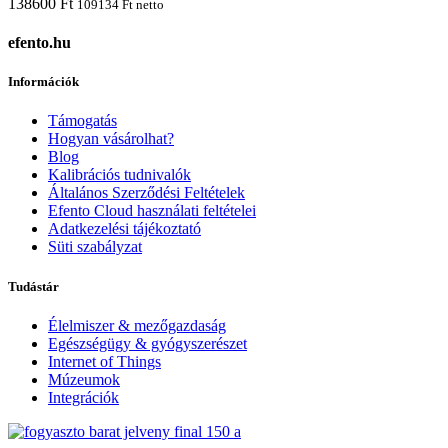
138600
Ft
109134
Ft
netto
efento.hu
Információk
Támogatás
Hogyan vásárolhat?
Blog
Kalibrációs tudnivalók
Általános Szerződési Feltételek
Efento Cloud használati feltételei
Adatkezelési tájékoztató
Süti szabályzat
Tudástár
Élelmiszer & mezőgazdaság
Egészségügy & gyógyszerészet
Internet of Things
Múzeumok
Integrációk