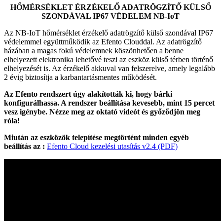
HŐMÉRSÉKLET ÉRZÉKELŐ ADATRÖGZÍTŐ KÜLSŐ
SZONDÁVAL IP67 VÉDELEM NB-IoT
Az NB-IoT hőmérséklet érzékelő adatrögzítő külső szondával IP67
védelemmel együttműködik az Efento Clouddal.
Az adatrögzítő
házában a magas fokú védelemnek köszönhetően a benne
elhelyezett elektronika lehetővé teszi az eszköz külső térben történő
elhelyezését is.
Az érzékelő akkuval van felszerelve, amely legalább
2 évig biztosítja a karbantartásmentes működését.
Az Efento rendszert úgy alakították ki, hogy bárki
konfigurálhassa. A rendszer beállítása kevesebb, mint 15 percet
vesz igénybe. Nézze meg az oktató videót és győződjön meg
róla!
Miután az eszközök telepítése megtörtént minden egyéb
beállítás az :
Efento Cloud kezelési utasítás v2.4 (PDF)