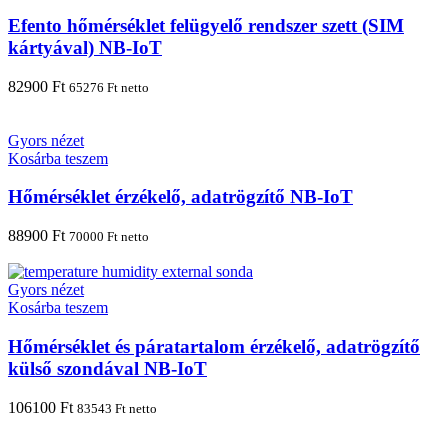
Efento hőmérséklet felügyelő rendszer szett (SIM
kártyával) NB-IoT
82900
Ft
65276
Ft
netto
Gyors nézet
Kosárba teszem
Hőmérséklet érzékelő, adatrögzítő NB-IoT
88900
Ft
70000
Ft
netto
Gyors nézet
Kosárba teszem
Hőmérséklet és páratartalom érzékelő, adatrögzítő
külső szondával NB-IoT
106100
Ft
83543
Ft
netto