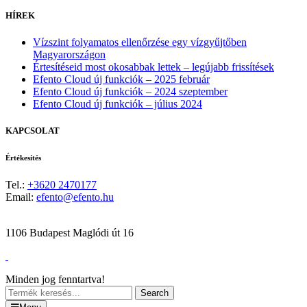
HÍREK
Vízszint folyamatos ellenőrzése egy vízgyűjtőben
Magyarországon
Értesítéseid most okosabbak lettek – legújabb frissítések
Efento Cloud új funkciók – 2025 február
Efento Cloud új funkciók – 2024 szeptember
Efento Cloud új funkciók – július 2024
KAPCSOLAT
Értékesítés
Tel.:
+3620 2470177
Email:
efento@efento.hu
1106 Budapest Maglódi út 16
Minden jog fenntartva!
Search