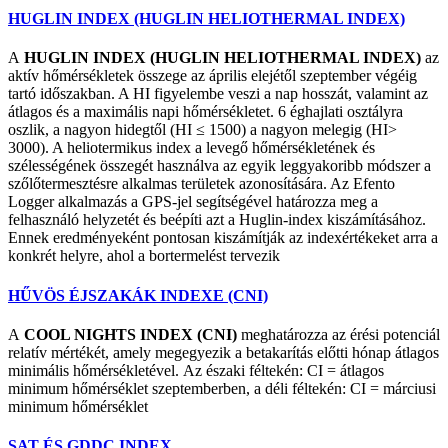
HUGLIN INDEX (HUGLIN HELIOTHERMAL INDEX)
A
HUGLIN INDEX (HUGLIN HELIOTHERMAL INDEX)
az
aktív hőmérsékletek összege az április elejétől szeptember végéig
tartó időszakban. A HI figyelembe veszi a nap hosszát, valamint az
átlagos és a maximális napi hőmérsékletet. 6 éghajlati osztályra
oszlik, a nagyon hidegtől (HI ≤ 1500) a nagyon melegig (HI>
3000). A heliotermikus index a levegő hőmérsékletének és
szélességének összegét használva az egyik leggyakoribb módszer a
szőlőtermesztésre alkalmas területek azonosítására. Az Efento
Logger alkalmazás a GPS-jel segítségével határozza meg a
felhasználó helyzetét és beépíti azt a Huglin-index kiszámításához.
Ennek eredményeként pontosan kiszámítják az indexértékeket arra a
konkrét helyre, ahol a bortermelést tervezik
HŰVÖS ÉJSZAKÁK INDEXE (CNI)
A
COOL NIGHTS INDEX (CNI)
meghatározza az érési potenciál
relatív mértékét, amely megegyezik a betakarítás előtti hónap átlagos
minimális hőmérsékletével.
Az északi féltekén: CI = átlagos
minimum hőmérséklet szeptemberben, a déli féltekén: CI = márciusi
minimum hőmérséklet
SAT ÉS GDDC INDEX