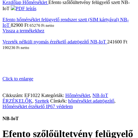
Kezdőlap
Hőmérséklet
Efento szőlőültetvény felügyelő szett NB-
IoT
PDF leírás
Efento hőmérséklet felügyelő rendszer szett (SIM kártyával) NB-
IoT
82900
Ft
65276
Ft
netto
Vissza a termékekhez
Vezeték nélküli nyomás érzékelő adatrögzítő NB-IoT
241600
Ft
190236
Ft
netto
Click to enlarge
Cikkszám:
EF1022
Kategóriák:
Hőmérséklet
,
NB-IoT
ÉRZÉKELŐK
,
Szettek
Címkék:
hőmérséklet adatrögzítő
,
Hőmérséklet érzékelő IP67 védelem
NB-IoT
Efento szőlőültetvény felügyelő