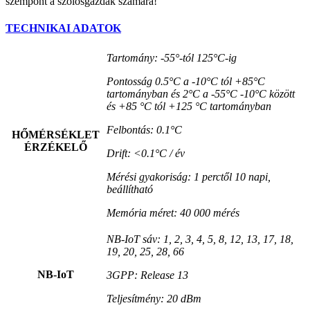
szempont a szőlősgazdák számára!
TECHNIKAI ADATOK
Tartomány: -55°-tól 125°C-ig
Pontosság 0.5°C a -10°C tól +85°C
tartományban és 2°C a -55°C -10°C között
és +85 °C tól +125 °C tartományban
Felbontás: 0.1°C
HŐMÉRSÉKLET
ÉRZÉKELŐ
Drift: <0.1°C / év
Mérési gyakoriság: 1 perctől 10 napi,
beállítható
Memória méret: 40 000 mérés
NB-IoT sáv: 1, 2, 3, 4, 5, 8, 12, 13, 17, 18,
19, 20, 25, 28, 66
NB-IoT
3GPP: Release 13
Teljesítmény: 20 dBm