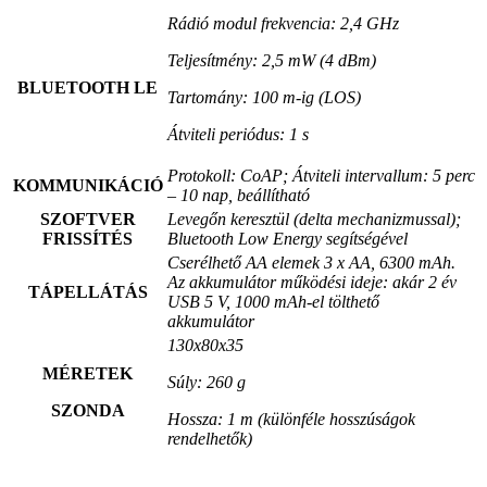
Rádió modul frekvencia: 2,4 GHz
Teljesítmény: 2,5 mW (4 dBm)
BLUETOOTH LE
Tartomány: 100 m-ig (LOS)
Átviteli periódus: 1 s
Protokoll: CoAP; Átviteli intervallum: 5 perc
KOMMUNIKÁCIÓ
– 10 nap, beállítható
SZOFTVER
Levegőn keresztül (delta mechanizmussal);
FRISSÍTÉS
Bluetooth Low Energy segítségével
Cserélhető AA elemek
3 x AA, 6300 mAh.
Az akkumulátor működési ideje: akár 2 év
TÁPELLÁTÁS
USB 5 V, 1000 mAh-el tölthető
akkumulátor
130x80x35
MÉRETEK
Súly: 260 g
SZONDA
Hossza: 1 m (különféle hosszúságok
rendelhetők)