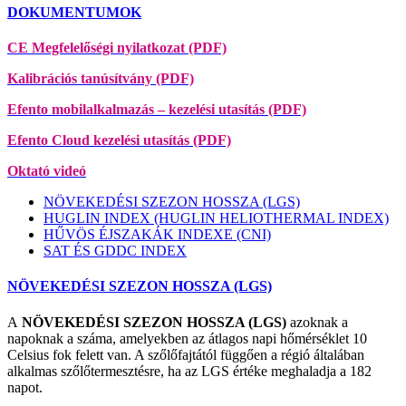
DOKUMENTUMOK
CE Megfelelőségi nyilatkozat (PDF)
Kalibrációs tanúsítvány (PDF)
Efento mobilalkalmazás – kezelési utasítás (PDF)
Efento Cloud kezelési utasítás (PDF)
Oktató videó
NÖVEKEDÉSI SZEZON HOSSZA (LGS)
HUGLIN INDEX (HUGLIN HELIOTHERMAL INDEX)
HŰVÖS ÉJSZAKÁK INDEXE (CNI)
SAT ÉS GDDC INDEX
NÖVEKEDÉSI SZEZON HOSSZA (LGS)
A
NÖVEKEDÉSI SZEZON HOSSZA (LGS)
azoknak a
napoknak a száma, amelyekben az átlagos napi hőmérséklet 10
Celsius fok felett van. A szőlőfajtától függően a régió általában
alkalmas szőlőtermesztésre, ha az LGS értéke meghaladja a 182
napot.