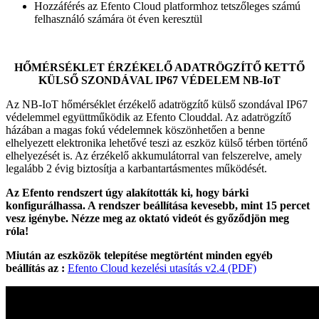
Hozzáférés az Efento Cloud platformhoz tetszőleges számú
felhasználó számára öt éven keresztül
HŐMÉRSÉKLET ÉRZÉKELŐ ADATRÖGZÍTŐ KETTŐ
KÜLSŐ SZONDÁVAL IP67 VÉDELEM NB-IoT
Az NB-IoT hőmérséklet érzékelő adatrögzítő külső szondával IP67
védelemmel együttműködik az Efento Clouddal.
Az adatrögzítő
házában a magas fokú védelemnek köszönhetően a benne
elhelyezett elektronika lehetővé teszi az eszköz külső térben történő
elhelyezését is.
Az érzékelő akkumulátorral van felszerelve, amely
legalább 2 évig biztosítja a karbantartásmentes működését.
Az Efento rendszert úgy alakították ki, hogy bárki
konfigurálhassa. A rendszer beállítása kevesebb, mint 15 percet
vesz igénybe. Nézze meg az oktató videót és győződjön meg
róla!
Miután az eszközök telepítése megtörtént minden egyéb
beállítás az :
Efento Cloud kezelési utasítás v2.4 (PDF)