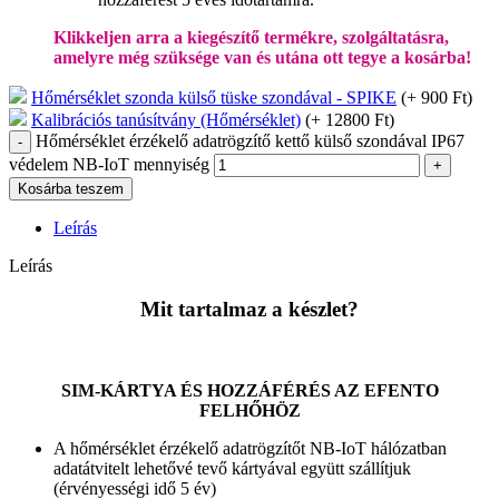
Klikkeljen arra a kiegészítő termékre, szolgáltatásra,
amelyre még szüksége van és utána ott tegye a kosárba!
Hőmérséklet szonda külső tüske szondával - SPIKE
(+
900
Ft
)
Kalibrációs tanúsítvány (Hőmérséklet)
(+
12800
Ft
)
Hőmérséklet érzékelő adatrögzítő kettő külső szondával IP67
védelem NB-IoT mennyiség
Kosárba teszem
Leírás
Leírás
Mit tartalmaz a készlet?
SIM-KÁRTYA ÉS HOZZÁFÉRÉS AZ EFENTO
FELHŐHÖZ
A hőmérséklet érzékelő adatrögzítőt NB-IoT hálózatban
adatátvitelt lehetővé tevő kártyával együtt szállítjuk
(érvényességi idő 5 év)