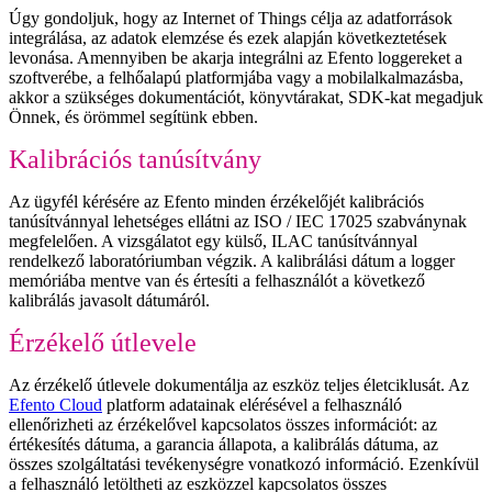
Úgy gondoljuk, hogy az Internet of Things célja az adatforrások
integrálása, az adatok elemzése és ezek alapján következtetések
levonása. Amennyiben be akarja integrálni az Efento loggereket a
szoftverébe, a felhőalapú platformjába vagy a mobilalkalmazásba,
akkor a szükséges dokumentációt, könyvtárakat, SDK-kat megadjuk
Önnek, és örömmel segítünk ebben.
Kalibrációs tanúsítvány
Az ügyfél kérésére az Efento minden érzékelőjét kalibrációs
tanúsítvánnyal lehetséges ellátni az ISO / IEC 17025 szabványnak
megfelelően. A vizsgálatot egy külső, ILAC tanúsítvánnyal
rendelkező laboratóriumban végzik. A kalibrálási dátum a logger
memóriába mentve van és értesíti a felhasználót a következő
kalibrálás javasolt dátumáról.
Érzékelő útlevele
Az érzékelő útlevele dokumentálja az eszköz teljes életciklusát. Az
Efento Cloud
platform adatainak elérésével a felhasználó
ellenőrizheti az érzékelővel kapcsolatos összes információt: az
értékesítés dátuma, a garancia állapota, a kalibrálás dátuma, az
összes szolgáltatási tevékenységre vonatkozó információ. Ezenkívül
a felhasználó letöltheti az eszközzel kapcsolatos összes