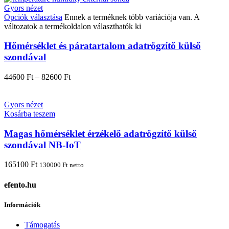
Gyors nézet
Opciók választása
Ennek a terméknek több variációja van. A
változatok a termékoldalon választhatók ki
Hőmérséklet és páratartalom adatrögzítő külső
szondával
44600
Ft
–
82600
Ft
Gyors nézet
Kosárba teszem
Magas hőmérséklet érzékelő adatrögzítő külső
szondával NB-IoT
165100
Ft
130000
Ft
netto
efento.hu
Információk
Támogatás