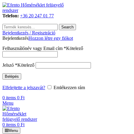
Telefon:
+36 20 247 01 77
Search
Bejelentkezés / Regisztráció
Bejelentkezés
Hozzon létre egy fiókot
Felhasználónév vagy Email cím
*
Kötelező
Jelszó
*
Kötelező
Belépés
Elfelejtette a jelszavát?
Emlékezzen rám
0
items
0
Ft
Menu
0
items
0
Ft
Menu