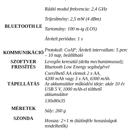
Rádió modul frekvencia: 2,4 GHz
Teljesítmény: 2,5 mW (4 dBm)
BLUETOOTH LE
Tartomány: 100 m-ig (LOS)
Átviteli periódus: 1 s
Protokoll: CoAP; Átviteli intervallum: 5 perc
KOMMUNIKÁCIÓ
– 10 nap, beállítható
SZOFTVER
Levegőn keresztül (delta mechanizmussal);
FRISSÍTÉS
Bluetooth Low Energy segítségével
Cserélhető AA elemek 2 x AA,
4200 mAh vagy 3 x AA, 6300 mAh.
TÁPELLÁTÁS
Az akkumulátor működési ideje: akár 10 év
USB 5 V, 1000 mAh-el tölthető
akkumulátor
130x80x35
MÉRETEK
Súly: 260 g
SZONDA
Hossza: 2×1 m (különféle hosszúságok
rendelhetők)