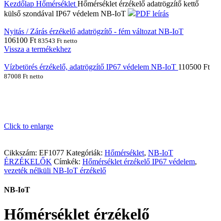
Kezdőlap
Hőmérséklet
Hőmérséklet érzékelő adatrögzítő kettő
külső szondával IP67 védelem NB-IoT
PDF leírás
Nyitás / Zárás érzékelő adatrögzítő - fém változat NB-IoT
106100
Ft
83543
Ft
netto
Vissza a termékekhez
Vízbetörés érzékelő, adatrögzítő IP67 védelem NB-IoT
110500
Ft
87008
Ft
netto
Click to enlarge
Cikkszám:
EF1077
Kategóriák:
Hőmérséklet
,
NB-IoT
ÉRZÉKELŐK
Címkék:
Hőmérséklet érzékelő IP67 védelem
,
vezeték nélküli NB-IoT érzékelő
NB-IoT
Hőmérséklet érzékelő