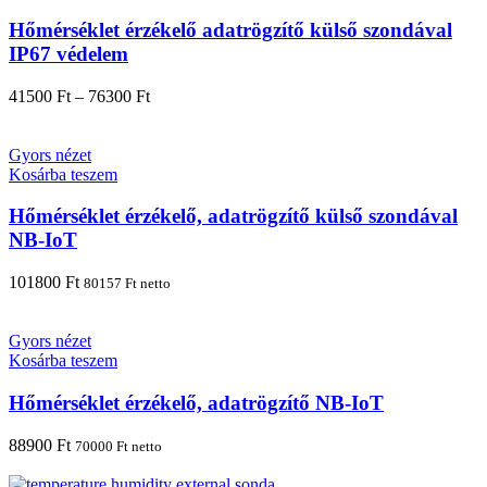
Hőmérséklet érzékelő adatrögzítő külső szondával
IP67 védelem
41500
Ft
–
76300
Ft
Gyors nézet
Kosárba teszem
Hőmérséklet érzékelő, adatrögzítő külső szondával
NB-IoT
101800
Ft
80157
Ft
netto
Gyors nézet
Kosárba teszem
Hőmérséklet érzékelő, adatrögzítő NB-IoT
88900
Ft
70000
Ft
netto