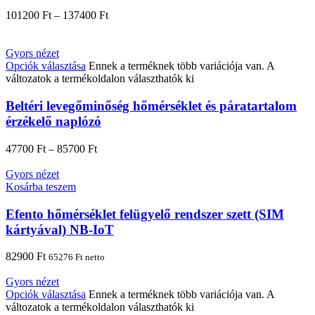
101200
Ft
–
137400
Ft
Gyors nézet
Opciók választása
Ennek a terméknek több variációja van. A
változatok a termékoldalon választhatók ki
Beltéri levegőminőség hőmérséklet és páratartalom
érzékelő naplózó
47700
Ft
–
85700
Ft
Gyors nézet
Kosárba teszem
Efento hőmérséklet felügyelő rendszer szett (SIM
kártyával) NB-IoT
82900
Ft
65276
Ft
netto
Gyors nézet
Opciók választása
Ennek a terméknek több variációja van. A
változatok a termékoldalon választhatók ki