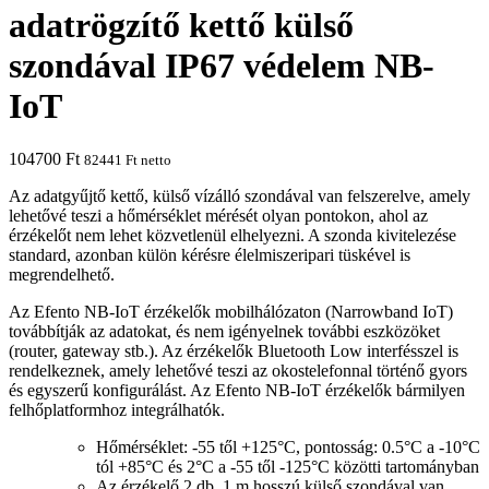
adatrögzítő kettő külső
szondával IP67 védelem NB-
IoT
104700
Ft
82441
Ft
netto
Az adatgyűjtő kettő, külső vízálló szondával van felszerelve, amely
lehetővé teszi a hőmérséklet mérését olyan pontokon, ahol az
érzékelőt nem lehet közvetlenül elhelyezni. A szonda kivitelezése
standard, azonban külön kérésre élelmiszeripari tüskével is
megrendelhető.
Az Efento NB-IoT érzékelők mobilhálózaton (Narrowband IoT)
továbbítják az adatokat, és nem igényelnek további eszközöket
(router, gateway stb.). Az érzékelők Bluetooth Low interfésszel is
rendelkeznek, amely lehetővé teszi az okostelefonnal történő gyors
és egyszerű konfigurálást. Az Efento NB-IoT érzékelők bármilyen
felhőplatformhoz integrálhatók.
Hőmérséklet: -55 től +125°C, pontosság: 0.5°C a -10°C
tól +85°C és 2°C a -55 től -125°C közötti tartományban
Az érzékelő 2 db. 1 m hosszú külső szondával van