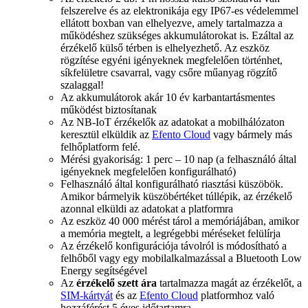
felszerelve és az elektronikája egy IP67-es védelemmel
ellátott boxban van elhelyezve, amely tartalmazza a
működéshez szükséges akkumulátorokat is. Ezáltal az
érzékelő külső térben is elhelyezhető. Az eszköz
rögzítése egyéni igényeknek megfelelően történhet,
síkfelületre csavarral, vagy csőre műanyag rögzítő
szalaggal!
Az akkumulátorok akár 10 év karbantartásmentes
működést biztosítanak
Az NB-IoT érzékelők az adatokat a mobilhálózaton
keresztül elküldik az
Efento Cloud
vagy bármely más
felhőplatform felé.
Mérési gyakoriság: 1 perc – 10 nap (a felhasználó által
igényeknek megfelelően konfigurálható)
Felhasználó által konfigurálható riasztási küszöbök.
Amikor bármelyik küszöbértéket túllépik, az érzékelő
azonnal elküldi az adatokat a platformra
Az eszköz 40 000 mérést tárol a memóriájában, amikor
a memória megtelt, a legrégebbi méréseket felülírja
Az érzékelő konfigurációja távolról is módosítható a
felhőből vagy egy mobilalkalmazással a Bluetooth Low
Energy segítségével
Az
érzékelő szett ára
tartalmazza magát az érzékelőt, a
SIM-kártyát
és az
Efento Cloud
platformhoz való
hozzáférést 5 éves időtartamra.