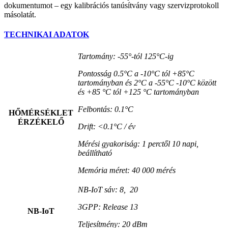
dokumentumot – egy kalibrációs tanúsítvány vagy szervizprotokoll
másolatát.
TECHNIKAI ADATOK
Tartomány: -55°-tól 125°C-ig
Pontosság 0.5°C a -10°C tól +85°C
tartományban és 2°C a -55°C -10°C között
és +85 °C tól +125 °C tartományban
Felbontás: 0.1°C
HŐMÉRSÉKLET
ÉRZÉKELŐ
Drift: <0.1°C / év
Mérési gyakoriság: 1 perctől 10 napi,
beállítható
Memória méret: 40 000 mérés
NB-IoT sáv: 8, 20
3GPP: Release 13
NB-IoT
Teljesítmény: 20 dBm