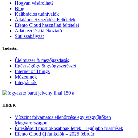
Hogyan vásárolhat?
Blog
Kalibrációs tudnivalók
Általános Szerződési Feltételek
Efento Cloud használati feltételei
Adatkezelési tájékoztató
Süti szabályzat
Tudástár
Élelmiszer & mezőgazdaság
Egészségügy & gyógyszerészet
Internet of Things
Múzeumok
Integrációk
HÍREK
Vízszint folyamatos ellenőrzése egy vízgyűjtőben
Magyarországon
Értesítéseid most okosabbak lettek – legújabb frissítések
Efento Cloud új funkciók – 2025 február