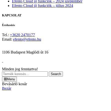
Efento Cloud új funkciók – 2024 szeptember
Efento Cloud új funkciók – július 2024
KAPCSOLAT
Értékesítés
Tel.:
+3620 2470177
Email:
efento@efento.hu
1106 Budapest Maglódi út 16
Minden jog fenntartva!
Search
Menu
Bevásárló kosár
Bezár