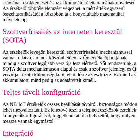
számának csökkentését és az akkumulátor élettartamának növelését.
Az érzékelő többféle elemzést végezhet: a mért érték egyszerű
összehasonlításától a küszöbön át a bonyolultabb matematikai
műveletekig.
Szoftverfrissítés az interneten keresztül
(SOTA)
Az érzékelők levegőn keresztüli szoftverfrissítési mechanizmussal
vannak ellátva, aminek köszönhetően az Ön érzékelőparkjának
mindig a szoftver legújabb verziója lesz elérhető. Sőt rendszerünk, a
SOTA delta mechanizmuson alapul és csak a szoftver jelenlegi és új
verziója közötti különbség kerül elküldésre az eszközre. Ez mind az
akkumulátort, mind pedig az adatátvitelt kíméli.
Teljes távoli konfiguráció
Az NB-IoT érzékelők összes beállítását távolról, biztonságos módon
lehet megváltoztatni. Ez lehetővé teszi a telepített eszközök ezreinek
könnyű átkonfigurálását, függetlenül attól a helyzettől, hogy milyen
messze vannak egymástól.
Integráció