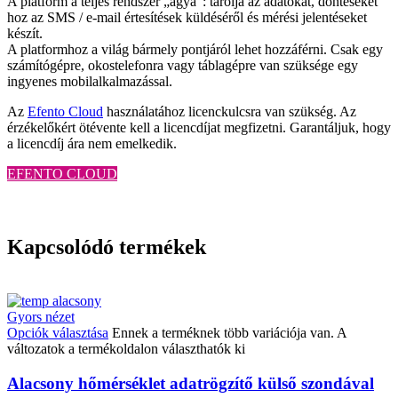
A platform a teljes rendszer „agya”: tárolja az adatokat, döntéseket
hoz az SMS / e-mail értesítések küldéséről és mérési jelentéseket
készít.
A platformhoz a világ bármely pontjáról lehet hozzáférni. Csak egy
számítógépre, okostelefonra vagy táblagépre van szüksége egy
ingyenes mobilalkalmazással.
Az
Efento Cloud
használatához licenckulcsra van szükség. Az
érzékelőkért ötévente kell a licencdíjat megfizetni. Garantáljuk, hogy
a licencdíj ára nem emelkedik.
EFENTO CLOUD
Kapcsolódó termékek
Gyors nézet
Opciók választása
Ennek a terméknek több variációja van. A
változatok a termékoldalon választhatók ki
Alacsony hőmérséklet adatrögzítő külső szondával