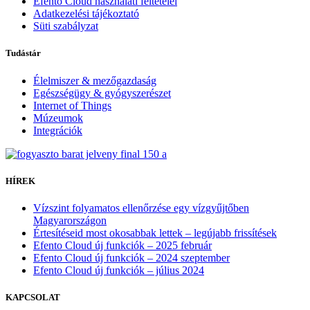
Efento Cloud használati feltételei
Adatkezelési tájékoztató
Süti szabályzat
Tudástár
Élelmiszer & mezőgazdaság
Egészségügy & gyógyszerészet
Internet of Things
Múzeumok
Integrációk
HÍREK
Vízszint folyamatos ellenőrzése egy vízgyűjtőben
Magyarországon
Értesítéseid most okosabbak lettek – legújabb frissítések
Efento Cloud új funkciók – 2025 február
Efento Cloud új funkciók – 2024 szeptember
Efento Cloud új funkciók – július 2024
KAPCSOLAT