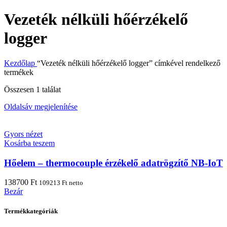
Vezeték nélküli hőérzékelő
logger
Kezdőlap
“Vezeték nélküli hőérzékelő logger” címkével rendelkező
termékek
Összesen 1 találat
Oldalsáv megjelenítése
Gyors nézet
Kosárba teszem
Hőelem – thermocouple érzékelő adatrögzítő NB-IoT
138700
Ft
109213
Ft
netto
Bezár
Termékkategóriák