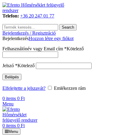
Telefon:
+36 20 247 01 77
Search
Bejelentkezés / Regisztráció
Bejelentkezés
Hozzon létre egy fiókot
Felhasználónév vagy Email cím
*
Kötelező
Jelszó
*
Kötelező
Belépés
Elfelejtette a jelszavát?
Emlékezzen rám
0
items
0
Ft
Menu
0
items
0
Ft
Menu