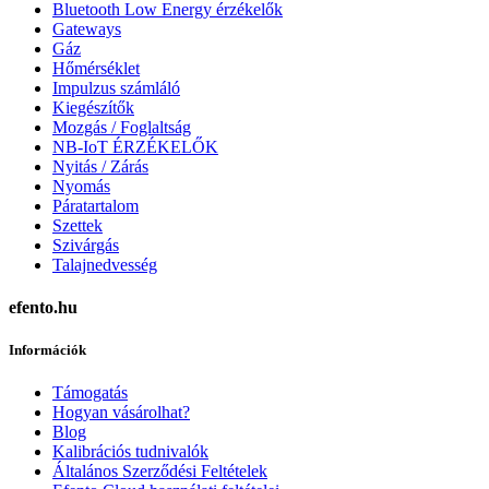
Bluetooth Low Energy érzékelők
Gateways
Gáz
Hőmérséklet
Impulzus számláló
Kiegészítők
Mozgás / Foglaltság
NB-IoT ÉRZÉKELŐK
Nyitás / Zárás
Nyomás
Páratartalom
Szettek
Szivárgás
Talajnedvesség
efento.hu
Információk
Támogatás
Hogyan vásárolhat?
Blog
Kalibrációs tudnivalók
Általános Szerződési Feltételek