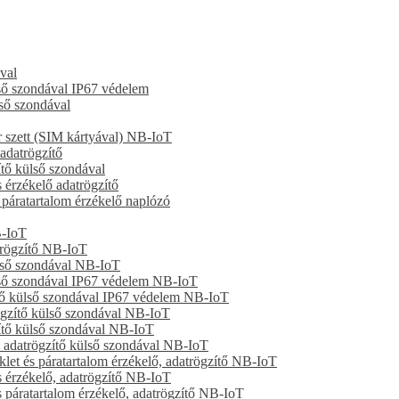
val
lső szondával IP67 védelem
ső szondával
r szett (SIM kártyával) NB-IoT
adatrögzítő
ítő külső szondával
 érzékelő adatrögzítő
 páratartalom érzékelő naplózó
B-IoT
trögzítő NB-IoT
ülső szondával NB-IoT
lső szondával IP67 védelem NB-IoT
ttő külső szondával IP67 védelem NB-IoT
ögzítő külső szondával NB-IoT
ítő külső szondával NB-IoT
, adatrögzítő külső szondával NB-IoT
et és páratartalom érzékelő, adatrögzítő NB-IoT
 érzékelő, adatrögzítő NB-IoT
s páratartalom érzékelő, adatrögzítő NB-IoT