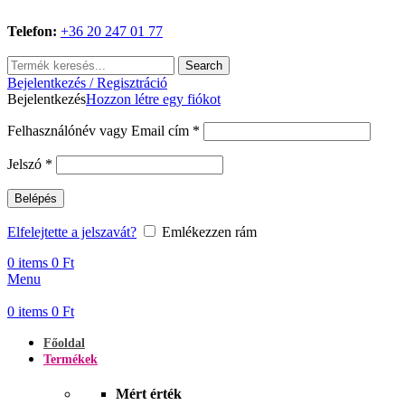
Telefon:
+36 20 247 01 77
Search
Bejelentkezés / Regisztráció
Bejelentkezés
Hozzon létre egy fiókot
Kötelező
Felhasználónév vagy Email cím
*
Kötelező
Jelszó
*
Belépés
Elfelejtette a jelszavát?
Emlékezzen rám
0
items
0
Ft
Menu
0
items
0
Ft
Főoldal
Termékek
Mért érték