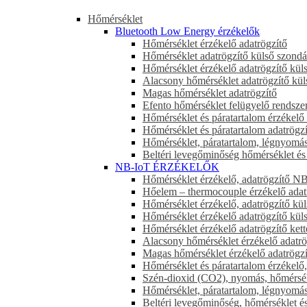
Hőmérséklet
Bluetooth Low Energy érzékelők
Hőmérséklet érzékelő adatrögzítő
Hőmérséklet adatrögzítő külső szondá
Hőmérséklet érzékelő adatrögzítő kü
Alacsony hőmérséklet adatrögzítő kül
Magas hőmérséklet adatrögzítő
Efento hőmérséklet felügyelő rendsze
Hőmérséklet és páratartalom érzékelő 
Hőmérséklet és páratartalom adatrögz
Hőmérséklet, páratartalom, légnyomás
Beltéri levegőminőség hőmérséklet és
NB-IoT ÉRZÉKELŐK
Hőmérséklet érzékelő, adatrögzítő N
Hőelem – thermocouple érzékelő ada
Hőmérséklet érzékelő, adatrögzítő k
Hőmérséklet érzékelő adatrögzítő kü
Hőmérséklet érzékelő adatrögzítő ke
Alacsony hőmérséklet érzékelő adatr
Magas hőmérséklet érzékelő adatrögz
Hőmérséklet és páratartalom érzékelő
Szén-dioxid (CO2), nyomás, hőmérsékl
Hőmérséklet, páratartalom, légnyomás
Beltéri levegőminőség, hőmérséklet é