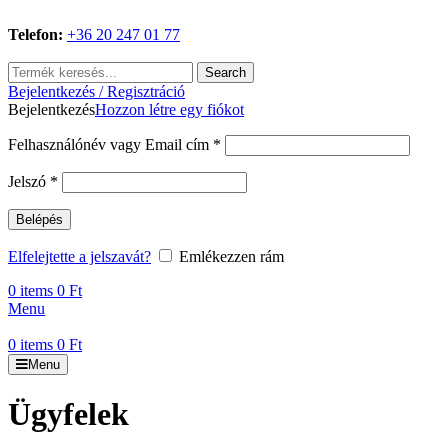
Telefon:
+36 20 247 01 77
Search
Bejelentkezés / Regisztráció
Bejelentkezés
Hozzon létre egy fiókot
Kötelező
Felhasználónév vagy Email cím
*
Kötelező
Jelszó
*
Belépés
Elfelejtette a jelszavát?
Emlékezzen rám
0
items
0
Ft
Menu
0
items
0
Ft
Menu
Ügyfelek