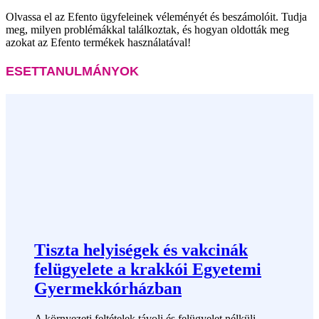
Olvassa el az Efento ügyfeleinek véleményét és beszámolóit. Tudja
meg, milyen problémákkal találkoztak, és hogyan oldották meg
azokat az Efento termékek használatával!
ESETTANULMÁNYOK
Tiszta helyiségek és vakcinák
felügyelete a krakkói Egyetemi
Gyermekkórházban
A környezeti feltételek távoli és felügyelet nélküli