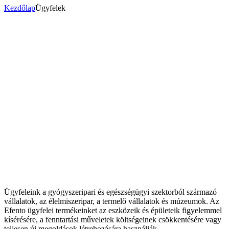
Kezdőlap
Ügyfelek
Ügyfeleink a gyógyszeripari és egészségügyi szektorból származó
vállalatok, az élelmiszeripar, a termelő vállalatok és múzeumok. Az
Efento ügyfelei termékeinket az eszközeik és épületeik figyelemmel
kísérésére, a fenntartási műveletek költségeinek csökkentésére vagy
teljesen új megoldások létrehozására használják.