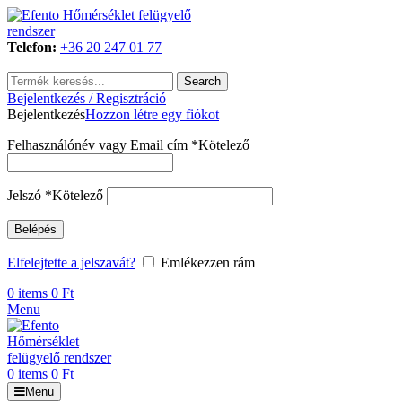
Telefon:
+36 20 247 01 77
Search
Bejelentkezés / Regisztráció
Bejelentkezés
Hozzon létre egy fiókot
Felhasználónév vagy Email cím
*
Kötelező
Jelszó
*
Kötelező
Belépés
Elfelejtette a jelszavát?
Emlékezzen rám
0
items
0
Ft
Menu
0
items
0
Ft
Menu