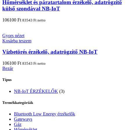
Hőmérséklet és páratartalom érzékelő, adatrögzítő
külső szondával NB-IoT
106100
Ft
83543
Ft
netto
Gyors nézet
Kosárba teszem
Vízbetörés érzékelő, adatrögzítő NB-IoT
106100
Ft
83543
Ft
netto
Bezár
Típus
NB-IoT ÉRZÉKELŐK
(3)
Termékkategóriák
Bluetooth Low Energy érzékelők
Gateways
Gáz
Hőmérséklet