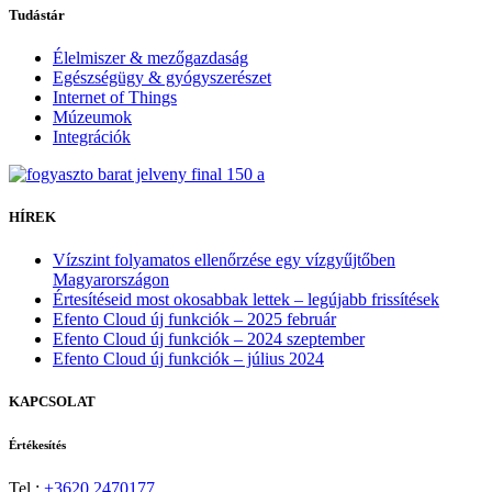
Tudástár
Élelmiszer & mezőgazdaság
Egészségügy & gyógyszerészet
Internet of Things
Múzeumok
Integrációk
HÍREK
Vízszint folyamatos ellenőrzése egy vízgyűjtőben
Magyarországon
Értesítéseid most okosabbak lettek – legújabb frissítések
Efento Cloud új funkciók – 2025 február
Efento Cloud új funkciók – 2024 szeptember
Efento Cloud új funkciók – július 2024
KAPCSOLAT
Értékesítés
Tel.:
+3620 2470177