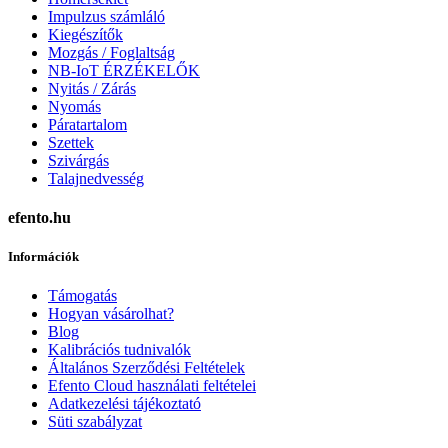
Impulzus számláló
Kiegészítők
Mozgás / Foglaltság
NB-IoT ÉRZÉKELŐK
Nyitás / Zárás
Nyomás
Páratartalom
Szettek
Szivárgás
Talajnedvesség
efento.hu
Információk
Támogatás
Hogyan vásárolhat?
Blog
Kalibrációs tudnivalók
Általános Szerződési Feltételek
Efento Cloud használati feltételei
Adatkezelési tájékoztató
Süti szabályzat